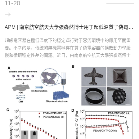
11-20
APM | 南京航空航天大學張淼然博士用于超低溫質子偽電容器的高質量負載 3D 打印氧化還原活性聚合物電極
超級電容器在極低溫度下的穩定運行對于惡劣環境中的應用至關重
要。不幸的是，傳統的無機電極存在質子偽電容器的擴散動力學緩
慢和循環穩定性差的問題。近日，由南京航空航天大學張淼然博士
在期刊AdvancedPowder Materials（中南大學主辦，粉末冶金國家
重點實驗室和粉末冶金國家工程研究中心承辦的期刊簡稱APM）發
表用于超低溫質子偽電容器的高質量負載 3D 打印氧化還原活性聚合
物電極“3D-printed redox-active polymer electrode with high-mass
loading for ultra-low temperature proton pseudoca