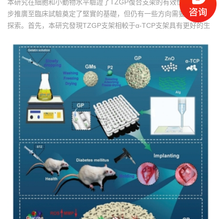
本研究在細胞和小動物水平驗證了TZGP復合支架的有效性，為進一
步推廣至臨床試驗奠定了堅實的基礎，但仍有一些方向需要進一步
探索。首先，本研究發現TZGP支架相較于α-TCP支架具有更好的生
物降解性，未來的研究可以致力于開發降解速率與骨組織再生同步
的支架。其次，雖然我們初步驗證了TZGP能夠調控p38 MAPK和
Wnt/β-catenin信號通路，但必須指出的是，復合支架在局部骨缺損
區域的影響是多方面的，多種類型的細胞都會受到支架的調控。最
后，雖然在支架中引入ZnONPs能夠輕微調節血糖，但后續研究應該
進一步探索局部釋放ZnONPs對全身血糖調節的可能和潛在機制。