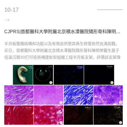
10-17
CJPRS|首都醫科大學附屬北京積水潭醫院矯形骨科陳明學醫生基于低溫沉積 3D 打印技術構建新型組織工程半月板支架的研究
半月板復雜結構和功能以及有限血供使其再生修復依然充滿挑戰。
近日，首都醫科大學附屬北京積水潭醫院矯形骨科陳明學醫生基于
低溫沉積3D打印技術構建新型組織工程半月板支架，評價該支架理
化性質及生物相容性。該文章名為“Construction of a novel tissue
engineered meniscus scaffold based on low temperature
deposition three-dimenisonal printing technology”，發表在
Chinese Journal of Reconstructive and Reconstructive Surge