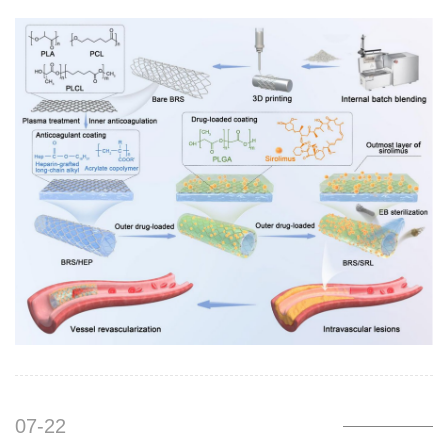
打印技術，創造了一個具有分離雙功能表面的三維(3D)打印支架;這
包括一個用于抑制細胞增殖的外部西羅莫司負載涂層和一個具有抗
凝特性的內部肝素接枝涂層。采用熱重分析和差示掃描量熱法優化
支架打印起始材料聚乳酸、聚己內酯和聚(l-丙交酯-共ε-己內酯)的加
工條件，在195°C下3D打印后無明顯分子量衰減。傅里葉變換紅外
光譜用于表征西羅莫司涂層和接枝肝素到支架上的化學成分變化。
所得BRS/SRL支架的溶血率符合臨床要求，凝血
07-22