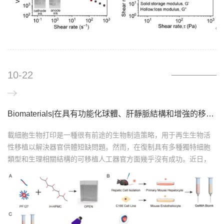
10-22
Biomaterials|在具有功能化球體、肝靜脈結構和增強的移植后血管形成的新型支持培養基中進行肝臟生物打印
載細胞生物打印是一種很有前途的生物制造策略，用于再生生物活
性移植以解決器官供體短缺問題。然而，在復制具有多種獨特細胞
類型和生理相關結構的可移植人工器官方面幾乎沒有成功。近日，
牛津大學工程科學系生物醫學工程研究所江卓然博士提出了全向打
印嵌入式網絡(OPEN)作為嵌入式3D打印的支持介質。該文章名為“
Liver bioprinting within a novel support medium with functionalized
spheroids, hepatic vein structures, and enhanced post-
transplantation vascularizat