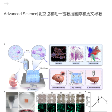
Advanced Science|北京協和毛一雷教授團隊和馬文彬教授團隊發表: 3D 生物打印矩陣中神經網絡的多尺度組織