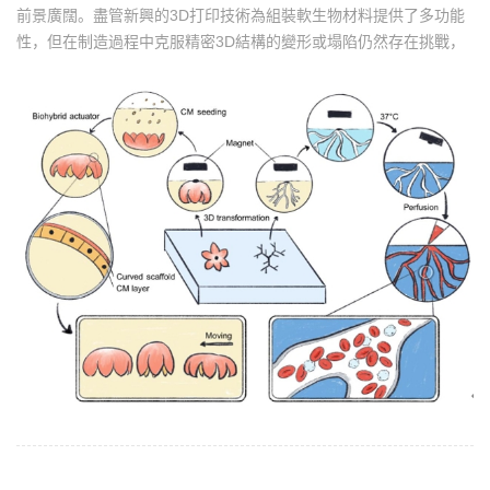
前景廣闊。盡管新興的3D打印技術為組裝軟生物材料提供了多功能
性，但在制造過程中克服精密3D結構的變形或塌陷仍然存在挑戰，
尤其是對于懸垂或薄特征。倫敦帝國理工學院材料系Molly M.
Stevens教授團隊開發了一種磁體輔助制造策略，該策略使用磁場觸
發形狀變形并提供遠程臨時支撐，從而能夠直接創建具有懸垂和薄
壁結構的3D軟生物支架。該文章名為“Magnetically driven
formation of 3D freestanding soft bioscaffolds”，發表在Science
Advances上。本研究通過制造生物