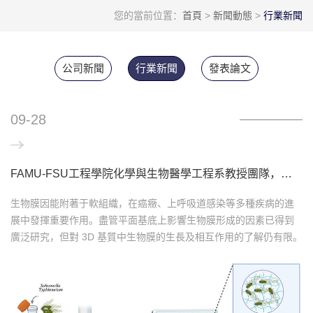
您的當前位置：
首頁
>
新聞動態
>
行業新聞
公司新聞
行業新聞
發表論文
09-28
FAMU-FSU工程學院化學與生物醫學工程系教授團隊，采用擠出式生物打印技術，發表人工細菌生物膜的流變學表征與三維構建
生物膜因能附著于軟組織，在癌癥、上呼吸道感染等多種疾病的進
展中發揮重要作用。盡管平面基底上影響生物膜形成的因素已得到
廣泛研究，但對 3D 基質中生物膜的生長及相互作用的了解仍有限。
由于3D生物膜比2D生物膜更復雜且更難治療，開發能密切模擬軟組
織中天然細菌群落化學和力學特性的生物膜模型，對于研發下一代
抗菌化合物和療法至關重要。